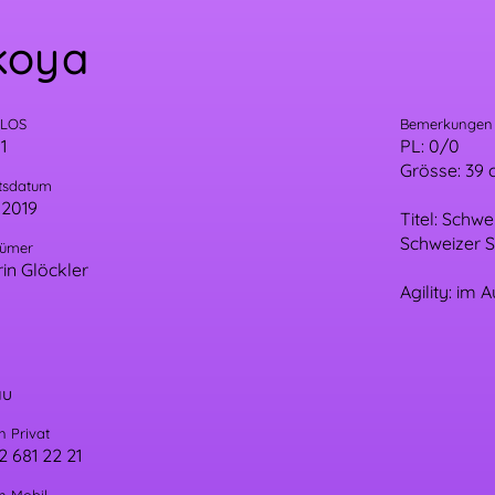
koya
/LOS
Bemerkungen
1
PL: 0/0
Grösse: 39
tsdatum
.2019
Titel: Schw
Schweizer 
tümer
in Glöckler
Agility: im 
au
n Privat
2 681 22 21