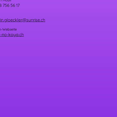
n Mobil
8 756 56 17
in.gloeckler@sunrise.ch
n-Webseite
-no-koya.ch