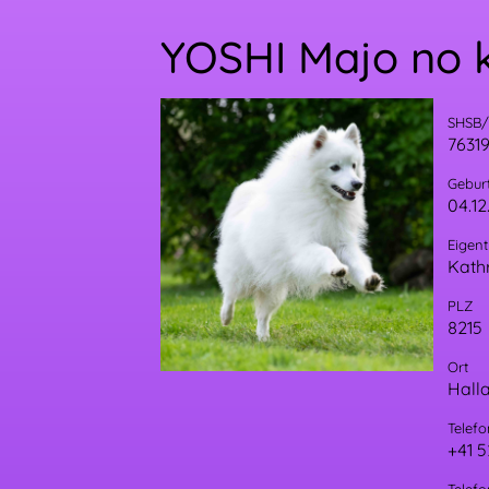
YOSHI Majo no 
SHSB
76319
Gebur
04.12
Eigen
Kathr
PLZ
8215
Ort
Hall
Telefo
+41 5