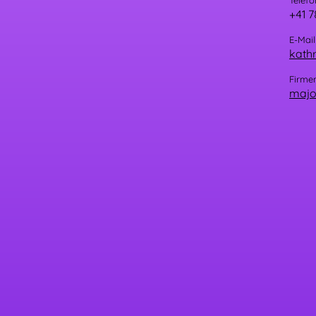
Telefo
+41 7
E-Mail
kathr
Firme
majo