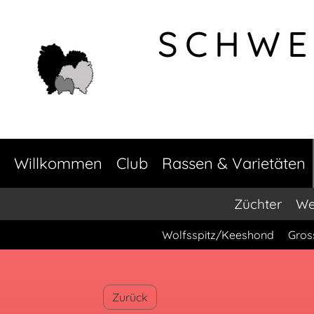
SCHWE
Willkommen
Club
Rassen & Varietäten
Züchter
We
Wolfsspitz/Keeshond
Gros
Zurück