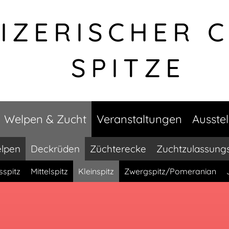
IZERISCHER 
SPITZE
Welpen & Zucht
Veranstaltungen
Ausste
lpen
Deckrüden
Züchterecke
Zuchtzulassung
sspitz
Mittelspitz
Kleinspitz
Zwergspitz/Pomeranian