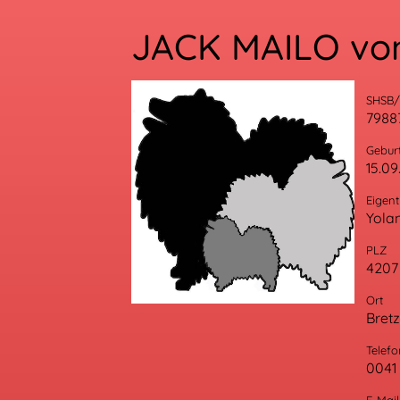
JACK MAILO v
SHSB
7988
Gebur
15.09
Eigen
Yolan
PLZ
4207
Ort
Bretz
Telefo
0041 