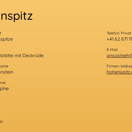
nspitz
t
Telefon Privat
lspitze
+41 62 871 1
E-Mail
tstätte mit Deckrüde
ansophieh
name
Firmen-Webse
nstein
hohenspitz.
ame
phie
n