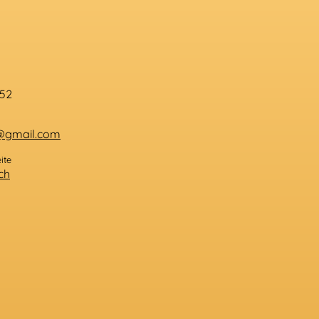
152
@gmail.com
ite
ch