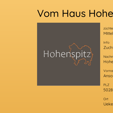
Vom Haus Hohe
züchte
Mitte
Info
Zuch
Nach
Hohe
Vorn
Anso
PLZ
5028
Ort
Ueke