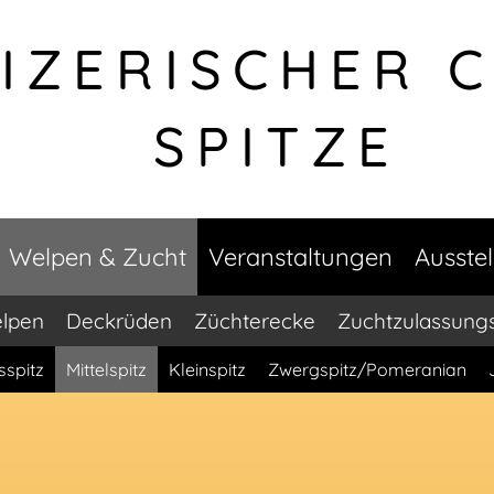
IZERISCHER 
SPITZE
Welpen & Zucht
Veranstaltungen
Ausste
lpen
Deckrüden
Züchterecke
Zuchtzulassung
sspitz
Mittelspitz
Kleinspitz
Zwergspitz/Pomeranian