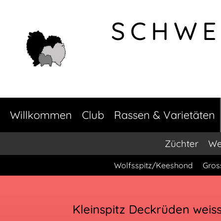
SCHWE
Willkommen
Club
Rassen & Varietäten
Züchter
We
Wolfsspitz/Keeshond
Gros
Kleinspitz Deckrüden weis