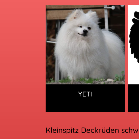
YETI
Kleinspitz Deckrüden sch