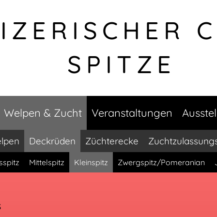
IZERISCHER 
SPITZE
Welpen & Zucht
Veranstaltungen
Ausste
lpen
Deckrüden
Züchterecke
Zuchtzulassung
sspitz
Mittelspitz
Kleinspitz
Zwergspitz/Pomeranian
s