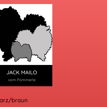
JACK MAILO
vom Pommerle
warz/braun