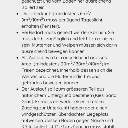
geschützt und vom Boden her ausreichend
isoliert sein.
2
Die Unterkunft (mindestens 6m
/
2
2
8m
/10m
) muss genügend Tageslicht
erhalten (Fenster).
Bei Bedarf muss geheizt werden können. Sie
muss leicht zugänglich und leicht zu reinigen
sein. Muttertier und Welpen müssen sich darin
ausreichend bewegen können.
Als Auslauf wird ein ausreichend grosses
2
2
2
Areal (mindestens 20m
/ 30m
/40m
) im
Freien bezeichnet, innerhalb dessen sich die
Welpen und die Mutterhündin frei und
gefahrlos bewegen können.
Der Auslauf soll zum grösseren Teil aus
natürlichem Untergrund bestehen (Kies, Sand,
Gras). Er muss entweder einen direkten
Zugang zur Unterkunft haben oder einen
windgeschützten, überdachten Liegeplatz
aufweisen, dessen Boden gegen Nässe und
Kälte isoliert ist. Die Umzäunung muss stabil